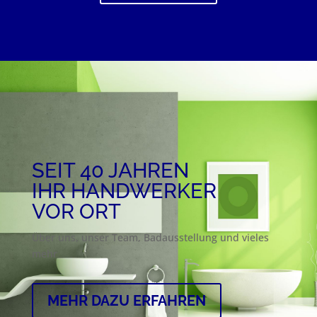
SEIT 40 JAHREN
IHR HANDWERKER
VOR ORT
Über uns, unser Team, Badausstellung und vieles
mehr
MEHR DAZU ERFAHREN